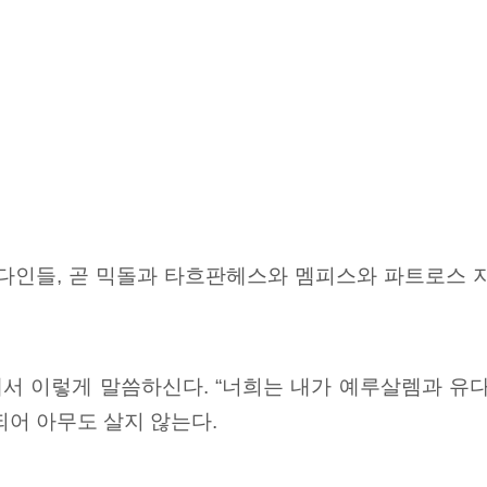
다인들, 곧 믹돌과
타흐판헤스와 멤피스와
파트로스
지
서 이렇게 말씀하신다. “너희는 내가 예루살렘과 유
되어 아무도 살지 않는다.