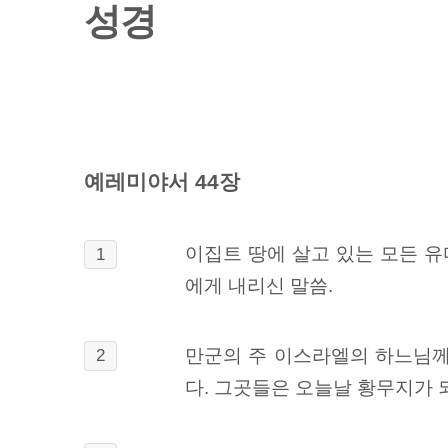
성경
예레미야서 44장
이집트 땅에 살고 있는 모든 유
1
에게 내리신 말씀.
만군의 주 이스라엘의 하느님께
2
다. 그곳들은 오늘날 황무지가 