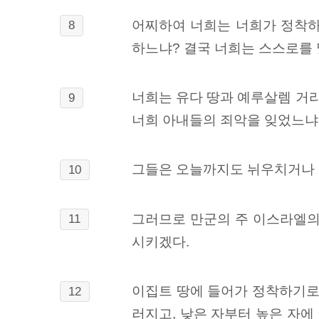
어찌하여 너희는 너희가 정착하
8
하느냐? 결국 너희는 스스로를 
너희는 유다 땅과 예루살렘 거
9
너희 아내들의 죄악을 잊었느냐
그들은 오늘까지도 뉘우치거나 두
10
그러므로 만군의 주 이스라엘의
11
시키겠다.
이집트 땅에 들어가 정착하기로 
12
러지고, 낮은 자부터 높은 자에