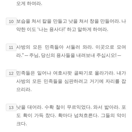
오게 하여라.
보습을 쳐서 칼을 만들고 낫을 쳐서 창을 만들어라.
나
10
약한 이도 ‘나는 용사다!’ 하고 말하게 하여라.
사방의 모든 민족들아 서둘러 와라.
이곳으로 모여
11
라.” ─ 주님, 당신의 용사들을
내려보내 주십시오! ─
민족들은 일어나 여호사팟 골짜기로
올라가라. 내가
12
사방의 모든 민족들을 심판하려고 거기에 자리를 잡
으리라.
낫을 대어라. 수확 철이 무르익었다. 와서 밟아라. 포
13
도 확이 가득 찼다. 확마다 넘쳐흐른다. 그들의 악이
크다.