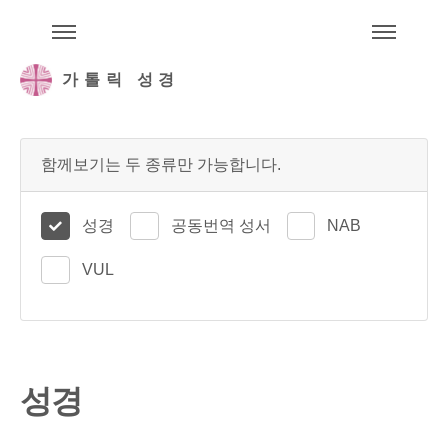
주석성경메뉴
메
가톨릭 성경
함께보기는 두 종류만 가능합니다.
성경
공동번역 성서
NAB
VUL
성경