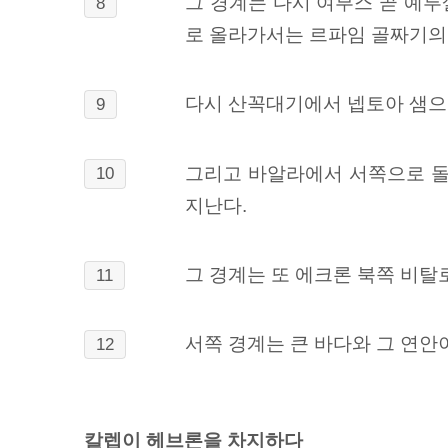
그 경계는 다시 여부스 곧 예루
8
로 올라가서는 르파임 골짜기의
다시 산꼭대기에서 넵토아 샘
9
그리고 바알라에서 서쪽으로 
10
지난다.
그 경계는 또 에크론 북쪽 비탈
11
서쪽 경계는 큰 바다와 그 연안
12
칼렙이 헤브론을 차지하다