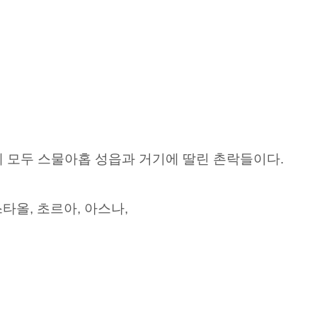
 모두 스물아홉
성읍과 거기에 딸린 촌락들이다.
타올, 초르아, 아스나,