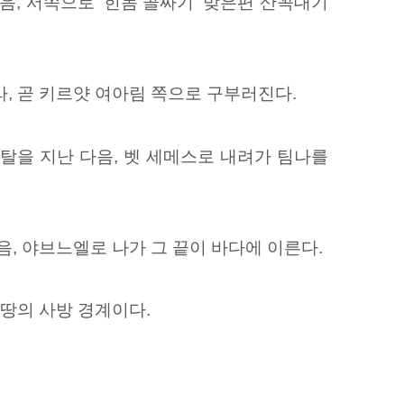
음, 서쪽으로 ‘힌놈 골짜기’ 맞은편 산꼭대기
라, 곧 키르얏 여아림 쪽으로 구부러진다.
탈을 지난 다음, 벳 세메스로 내려가 팀나를
음, 야브느엘로 나가 그 끝이 바다에
이른다.
 땅의 사방 경계이다.