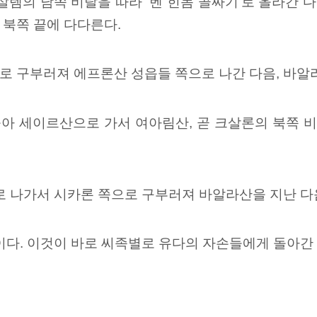
살렘의 남쪽 비탈을 따라 ‘벤 힌놈 골짜기’로
올라간 다
 북쪽 끝에 다다른다.
으로
구부러져 에프론산 성읍들
쪽으로 나간 다음, 바알
돌아 세이르산으로
가서 여아림산, 곧 크살론의 북쪽 비
로 나가서 시카론 쪽으로 구부러져 바알라산을 지난 다
이다. 이것이 바로 씨족별로 유다의 자손들에게 돌아간