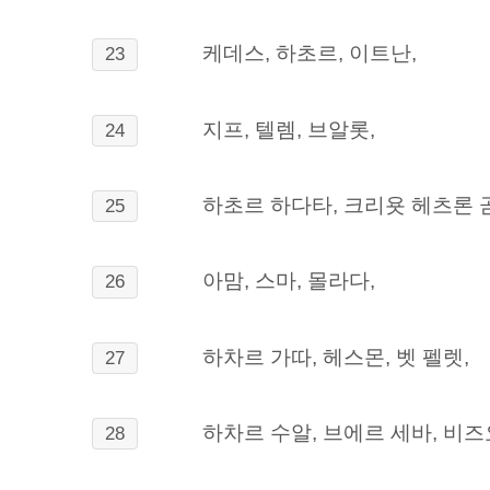
케데스, 하초르, 이트난,
23
지프, 텔렘, 브알롯,
24
하초르 하다타, 크리욧 헤츠론 
25
아맘, 스마, 몰라다,
26
하차르 가따, 헤스몬, 벳 펠렛,
27
하차르 수알, 브에르 세바, 비즈
28