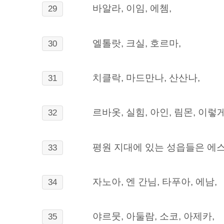
바알라, 이임, 에쳄,
29
엘톨랏, 크실, 호르마,
30
치클락, 마드만나, 산산나,
31
르바옷, 실힘, 아인, 림몬,
이렇게
32
평원 지대에 있는 성읍들은
에스
33
자노아, 엔 간님, 타푸아, 에남,
34
야르뭇, 아둘람, 소코, 아제카,
35