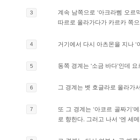
계속 남쪽으로 ‘아크라삠 오르막
3
따르로 올라가다가 카르카 쪽으
거기에서 다시 아츠몬을 지나 ‘
4
동쪽 경계는 ‘소금 바다’인데 
5
그 경계는 벳 호글라로 올라가서
6
또 그 경계는 ‘아코르 골짜기’
7
로
향한다. 그러고 나서 ‘엔 세메