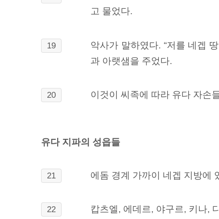
고 물었다.
악사가 말하였다. “저를 네겝 
19
과 아랫샘을 주었다.
이것이 씨족에 따라 유다 자손들
20
유다 지파의 성읍들
에돔 경계 가까이 네겝 지방에 
21
캅츠엘, 에데르, 야구르, 키나, 
22