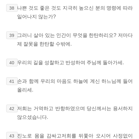
나쁜 것도 좋은 것도
지극히 높으신 분의 명령에 따라
38
일어나지 않는가?
그러니 살아 있는 인간이 무엇을 한탄하리오? 저마다
39
제 잘못을 한탄할 수밖에.
우리의 길을 성찰하고 반성하여 주님께 돌아가세.
40
손과 함께
우리의 마음도 하늘에 계신 하느님께 들어
41
올리세.
저희는 거역하고 반항하였으며 당신께서는 용서하지
42
않으셨습니다.
진노로 몸을 감싸고
저희를 뒤쫓아 오시어 사정없이
43