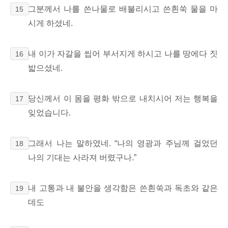
그분께서 나를 쓴나물로 배불리시고 쓴흰쑥
물을 마
15
시게 하셨네.
내 이가 자갈을 씹어 부서지게 하시고
나를 땅에다 짓
16
밟으셨네.
당신께서 이 몸을
평화 밖으로 내치시어
저는 행복을
17
잊었습니다.
그래서 나는 말하였네. “나의 영광과 주님께 걸었던
18
나의 기대는 사라져 버렸구나.”
내 고통과 내 불안을 생각함은 쓴흰쑥과 독초와 같은
19
데도