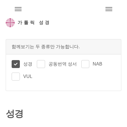
주석성경메뉴
메
가톨릭 성경
함께보기는 두 종류만 가능합니다.
성경
공동번역 성서
NAB
VUL
성경