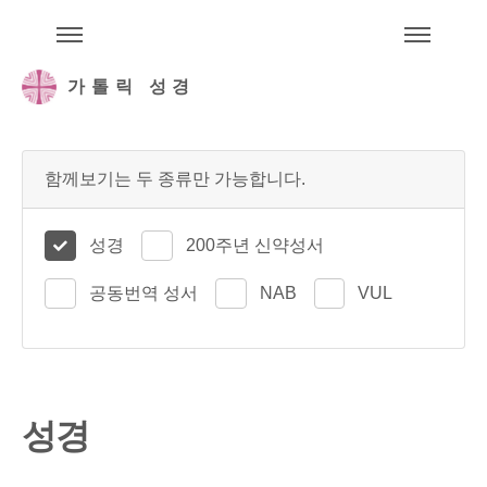
주석성경메뉴
메
가톨릭 성경
함께보기는 두 종류만 가능합니다.
성경
200주년 신약성서
공동번역 성서
NAB
VUL
성경