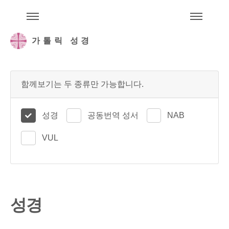
주석성경메뉴
메
가톨릭 성경
함께보기는 두 종류만 가능합니다.
성경
공동번역 성서
NAB
VUL
성경