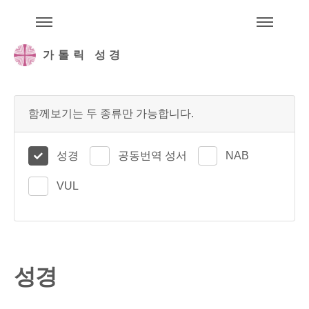
주석성경메뉴
메
가톨릭 성경
함께보기는 두 종류만 가능합니다.
성경
공동번역 성서
NAB
VUL
성경