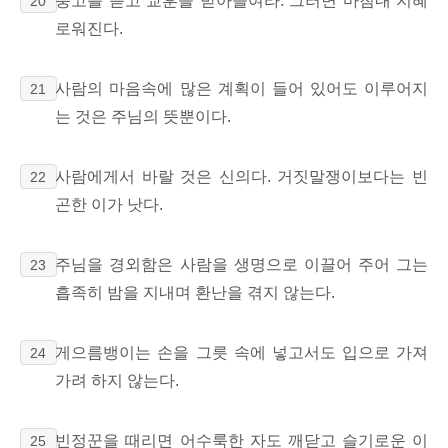
충고를 듣고 교훈을 받아들여라. 그러면 마침내 지혜
20
로워진다.
사람의 마음속에 많은 계획이 들어 있어도 이루어지
21
는 것은 주님의 뜻뿐이다.
사람에게서 바랄 것은 신의다.
거짓말쟁이보다는 빈
22
곤한 이가 낫다.
주님을 경외함은 사람을 생명으로 이끌어 주어
그는
23
흡족히 밤을 지내며
환난을 겪지 않는다.
게으름뱅이는 손을 그릇 속에 넣고서도 입으로 가져
24
가려 하지 않는다.
빈정꾼을 때리면 어수룩한 자도 깨닫고 슬기로운 이
25