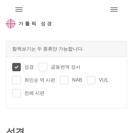
주석성경메뉴
메
가톨릭 성경
함께보기는 두 종류만 가능합니다.
성경
공동번역 성서
최민순 역 시편
NAB
VUL
전례 시편
성경