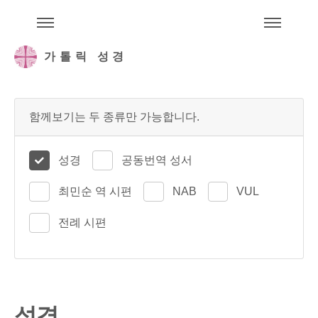
주석성경메뉴
메
가톨릭 성경
함께보기는 두 종류만 가능합니다.
성경
공동번역 성서
최민순 역 시편
NAB
VUL
전례 시편
성경