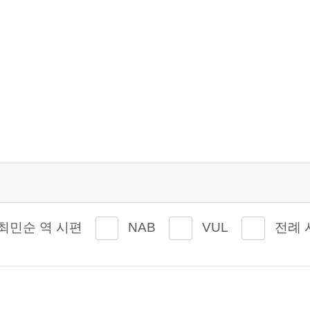
최민순 역 시편
NAB
VUL
전례 