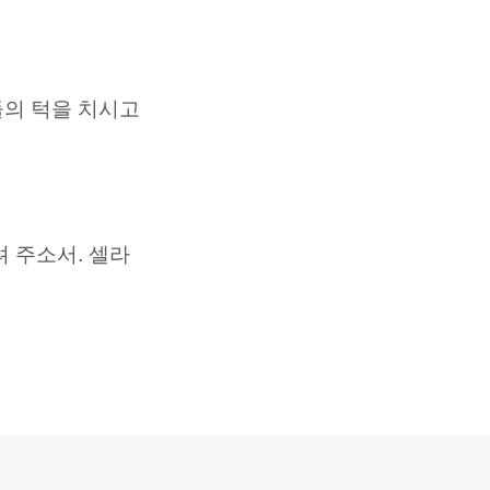
들의 턱을 치시고
려 주소서. 셀라