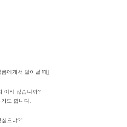
압살롬에게서 달아날 때]
찌 이리 많습니까?
많기도 합니다.
성싶으냐?”