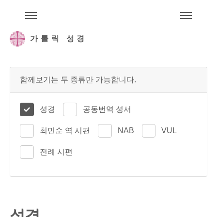
주석성경메뉴
메
가톨릭 성경
함께보기는 두 종류만 가능합니다.
성경
공동번역 성서
최민순 역 시편
NAB
VUL
전례 시편
성경