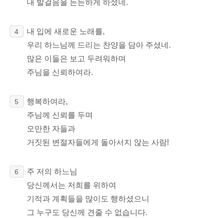
내 발걸음을 든든하게 하셨네.
내 입에 새로운 노래를,
4
우리 하느님께 드리는 찬양을 담아 주셨네.
많은 이들은 보고 두려워하며
주님을 신뢰하여라.
행복하여라,
5
주님께 신뢰를 두며
오만한 자들과
거짓된 변절자들에게
돌아서지 않는 사람!
주 저의 하느님
6
당신께서는 저희를 위하여
기적과 계획들을 많이도 행하셨으니
그 누구도 당신께 견줄 수 없습니다.