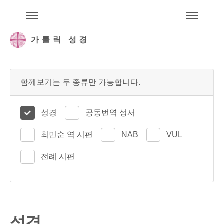
주석성경메뉴
메
가톨릭 성경
함께보기는 두 종류만 가능합니다.
성경
공동번역 성서
최민순 역 시편
NAB
VUL
전례 시편
성경