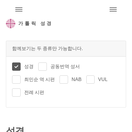
주석성경메뉴
메
가톨릭 성경
함께보기는 두 종류만 가능합니다.
성경
공동번역 성서
최민순 역 시편
NAB
VUL
전례 시편
성경