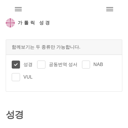
주석성경메뉴
메
가톨릭 성경
함께보기는 두 종류만 가능합니다.
성경
공동번역 성서
NAB
VUL
성경