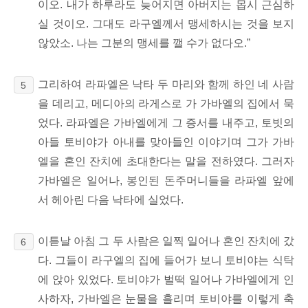
이오. 내가 하루라도 늦어지면 아버지는 몹시 근심하
실 것이오.
그대도 라구엘께서 맹세하시는 것을 보지
않았소.
나는 그분의 맹세를 깰 수가 없다오.”
그리하여 라파엘은 낙타 두 마리와 함께 하인 네 사람
5
을 데리고, 메디아의 라게스로 가 가바엘의 집에서 묵
었다. 라파엘은 가바엘에게 그 증서를 내주고, 토빗의
아들 토비야가 아내를 맞아들인 이야기며 그가 가바
엘을 혼인 잔치에 초대한다는 말을 전하였다. 그러자
가바엘은 일어나, 봉인된 돈주머니들을 라파엘 앞에
서 헤아린 다음 낙타에
실었다.
이튿날 아침 그 두 사람은 일찍 일어나 혼인 잔치에 갔
6
다. 그들이 라구엘의 집에 들어가 보니 토비야는 식탁
에 앉아 있었다. 토비야가 벌떡 일어나 가바엘에게 인
사하자, 가바엘은 눈물을 흘리며 토비야를 이렇게 축