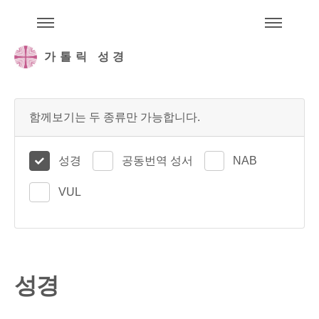
주석성경메뉴
메
가톨릭 성경
함께보기는 두 종류만 가능합니다.
성경
공동번역 성서
NAB
VUL
성경