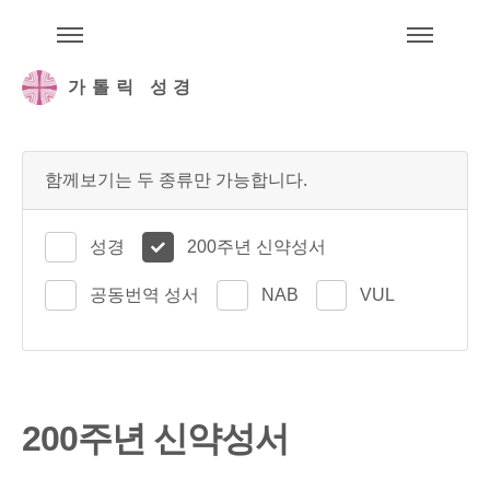
주석성경메뉴
메
가톨릭 성경
함께보기는 두 종류만 가능합니다.
성경
200주년 신약성서
공동번역 성서
NAB
VUL
200주년 신약성서