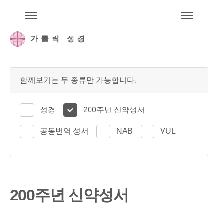
주석성경메뉴
메
가톨릭 성경
함께보기는 두 종류만 가능합니다.
성경
200주년 신약성서
공동번역 성서
NAB
VUL
200주년 신약성서