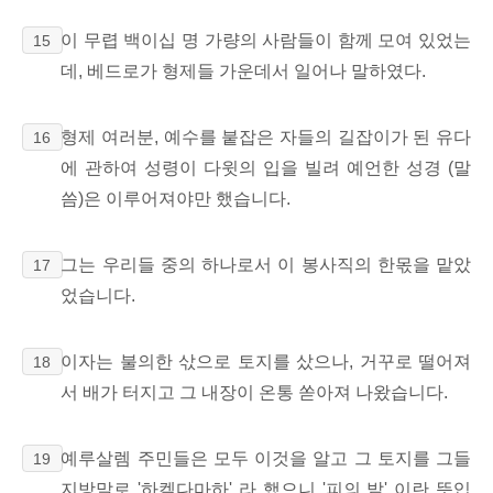
이 무렵 백이십 명 가량의 사람들이 함께 모여 있었는
15
데, 베드로가 형제들 가운데서 일어나 말하였다.
형제 여러분, 예수를 붙잡은 자들의 길잡이가 된 유다
16
에 관하여 성령이 다윗의 입을 빌려 예언한 성경 (말
씀)은 이루어져야만 했습니다.
그는 우리들 중의 하나로서 이 봉사직의 한몫을 맡았
17
었습니다.
이자는 불의한 삯으로 토지를 샀으나, 거꾸로 떨어져
18
서 배가 터지고 그 내장이 온통 쏟아져 나왔습니다.
예루살렘 주민들은 모두 이것을 알고 그 토지를 그들
19
지방말로 '하켈다마하' 라 했으니 '피의 밭' 이란 뜻입