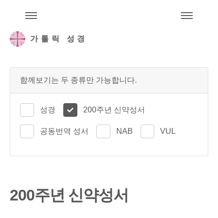
주석성경메뉴
메
가톨릭 성경
함께보기는 두 종류만 가능합니다.
성경
200주년 신약성서
공동번역 성서
NAB
VUL
200주년 신약성서