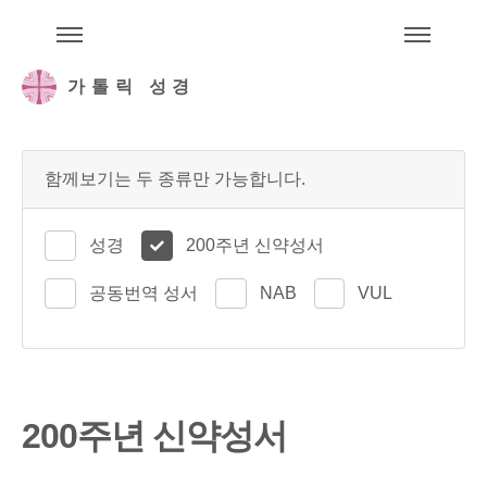
주석성경메뉴
메
가톨릭 성경
함께보기는 두 종류만 가능합니다.
성경
200주년 신약성서
공동번역 성서
NAB
VUL
200주년 신약성서