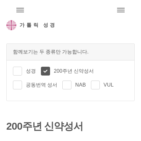
주석성경메뉴
메
가톨릭 성경
함께보기는 두 종류만 가능합니다.
성경
200주년 신약성서
공동번역 성서
NAB
VUL
200주년 신약성서