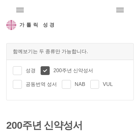
주석성경메뉴
메
가톨릭 성경
함께보기는 두 종류만 가능합니다.
성경
200주년 신약성서
공동번역 성서
NAB
VUL
200주년 신약성서