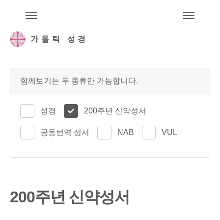
주석성경메뉴
메
가톨릭 성경
함께보기는 두 종류만 가능합니다.
성경
200주년 신약성서
공동번역 성서
NAB
VUL
200주년 신약성서