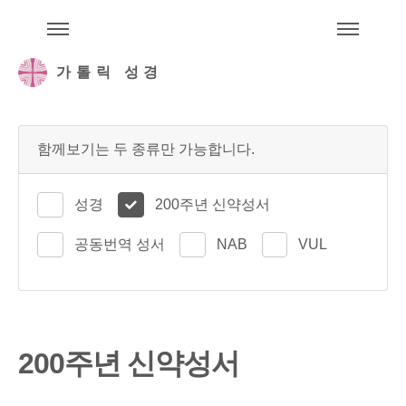
주석성경메뉴
메
가톨릭 성경
함께보기는 두 종류만 가능합니다.
성경
200주년 신약성서
공동번역 성서
NAB
VUL
200주년 신약성서