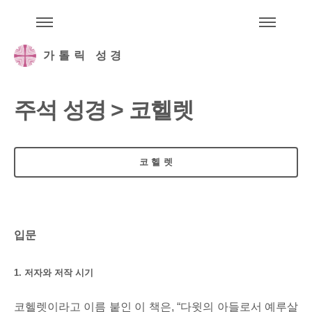
주석성경메뉴
메
가톨릭 성경
주석 성경 > 코헬렛
코헬렛
입문
1. 저자와 저작 시기
코헬렛이라고 이름 붙인 이 책은, “다윗의 아들로서 예루살