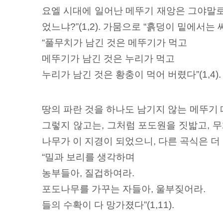
요엘 시대에 일어난 메뚜기 재앙은 그야말로 
었느냐?”(1,2). 가뭄으로 “흙덩이 밑에서는
“풀무치가 남긴 것은 메뚜기가 먹고
메뚜기가 남긴 것은 누리가 먹고
누리가 남긴 것은 황충이 먹어 버렸다”(1,4).
땅의 파란 것을 하나도 남기지 않는 메뚜기 
그렇지 않고는, 그처럼 포도원을 짓밟고, 무
나무가 이 지경이 되었으니, 다른 곡식은 더
“밀과 보리를 생각하며
농부들아, 질겁하여라.
포도나무를 가꾸는 자들아, 울부짖어라.
들의 수확이 다 망가졌다”(1,11).