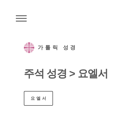
주석성경메뉴
가톨릭 성경
주석 성경 > 요엘서
요엘서