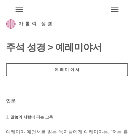
주석성경메뉴
메
가톨릭 성경
주석 성경 > 예레미야서
예레미야서
입문
1. 말씀의 사람이 겪는 고독
예레미야 예언서를 읽는 독자들에게 예레미야는, “저는 홀