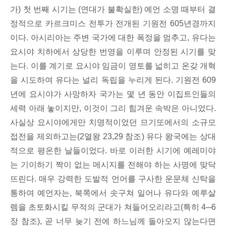
가) 첫 번째 시기는 (연대가 불확실한) 예언 소명 때부터 결
정적으로 카르크미스 전투가 전개된 기원전 605년경까지
이다. 아시리아는 주변 국가에 대한 폭정을 멈추고, 유다는
요시야 치하에서 상당한 번영을 이루며 안정된 시기를 맞
는다. 이를 계기로 요시야 임금이 영토를 넓히고 온갖 개혁
을 시도하여 유다는 널리 독립을 누리게 된다. 기원전 609
년에 요시야가 사망하자 국가는 몇 년 동안 이집트인들의
세력 아래 놓이지만, 이것이 그리 힘겨운 속박은 아니었다.
사실상 요시야에게만 치명적이었던 므기또에서의 소규모
접전을 제외하고는(2열왕 23,29 참조) 유다 왕국에는 상대
적으로 평온한 날들이었다. 바로 이러한 시기에 예레미야
는 기이하기 짝이 없는 메시지를 전해야 하는 사명에 맞닥
뜨린다. 매우 강력한 도발적 언어를 구사한 운문체 신탁을
통하여 예언자는, 북쪽에서 솟구쳐 일어나 유다와 예루살
렘을 초토화시킬 무적의 군대가 쳐들어오리라고(특히 4─6
장 참조), 곧 너무 늦기 전에 하느님께 돌아오지 않는다면