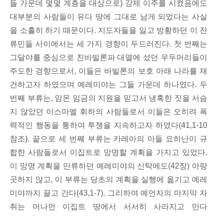
들 가운데 몇몇 계층을 대상으로) 강제 이주를 시켰음에도
대부분의 사람들이 유다 땅에 그대로 남게 되었다는 사실
을 소홀히 하기 때문이다. 지도자들을 잃고 방황하던 이 잔
류민들 사이에서는 세 가지 경향이 두드러진다. 첫 번째는
그달야를 중심으로 친바빌론파 대열에 섰던 우두머리들이
주도한 경향으로서, 이들은 바빌론의 보호 아래 나라를 재
건하고자 하였으며 예레미야는 그들 가운데 하나였다. 두
번째 부류는, 암몬 임금의 지원을 믿고서 냉혹한 짓을 서슴
지 않았던 이스마엘 휘하의 사람들로서 이들은 오히려 폭
력적인 행동을 통하여 투쟁을 지속하고자 하였다(41,1-10
참조). 끝으로 세 번째 부류는 카레아의 아들 요하난이 규
합한 사람들로서 이집트로 망명할 계획을 가지고 있었다.
이 망명 계획을 만류하던 예레미야의 신탁에도(42장) 아랑
곳하지 않고, 이 부류는 당초의 계획을 실행에 옮기고 예레
미야까지 끌고 간다(43,1-7). 그리하여 예언자의 마지막 자
취는 머나먼 이집트 땅에서 서서히 사라지고 만다