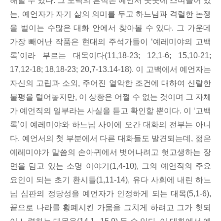
해할 수 있다. 그 노력의 흔적은 예언서 곳곳에 스며들어 있
는, 예언자가 자기 삶의 의미를 두고 하느님과 격렬한 논쟁
을 벌이는 수많은 대화 안에서 찾아볼 수 있다. 그 가운데
가장 빼어난 작품은 현대의 주석가들이 ‘예레미야의 고백
록’이라 부르는 대목이다(11,18-23; 12,1-6; 15,10-21;
17,12-18; 18,18-23; 20,7-13.14-18). 이 고백에서 예언자는
자신의 고립과 소외, 주어진 열악한 조건에 대하여 신랄한
불평을 털어놓지만, 이 상황은 어쩔 수 없는 것이며 그 자체
가 예언직의 일부라는 사실을 듣고 확인할 뿐이다. 이 ‘고백
록’이 예레미야와 하느님 사이에 오간 대화의 전부는 아니
다. 예언서의 첫 부분에서 다른 대화들도 발견되는데, 젊은
예레미야가 말씀의 손아귀에서 벗어나려고 헛고생하는 장
면을 담고 있는 소명 이야기(1,4-10), 그의 예언직의 주요
요인이 되는 초기 환시들(1,11-14), 유다 사회에 내린 하느
님 심판의 정당성을 예언자가 인정하게 되는 대목(5,1-6),
끝으로 나라를 황폐시킨 가뭄을 그치게 하려고 그가 헛되