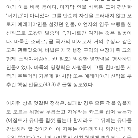
야의 아들 바룩 등이다. 마지막 인물 바룩은 그저 평범한
‘서기관’이 아니었다. 그를 단순히 자신을 드러내지 않고 오
로지 예레미야만을 섬겼던 인물, 예언자의 임무 수행을 헌
신적으로 도왔던 일종의 속기사로만 여기는 것은 잘못이
다. 바룩은 소페르, 곧 국가의 비서로서 거의 수상과 같은
고위 관료였으며, 바빌론 제국 행정 구역의 수장이 된 그의
형제 스라야처럼(51,59 참조) 막강한 영향력을 행사하던
인물이었다. 바룩의 영향력은 사람들이 그를 친바빌론 세
력의 우두머리 가운데 한 사람 또는 예레미야의 신탁을 부
추긴 핵심 인물로(43,3) 취급할 정도였다.
이처럼 상호 엇갈린 정책은, 실패할 경우 모든 것을 잃을지
도 모르는 위험을 무릅쓰고 자유라는 카드를 집어 들든가
(이집트가 유다를 힘껏 돕는다 할지라도 그 뒤에는 유다를
간섭하려 할 것이기에 이 자유는 어디까지나 외견상의 자
유일 뿐이다.) 아니면 바빌론의 정치 체제에 병합되는 것을