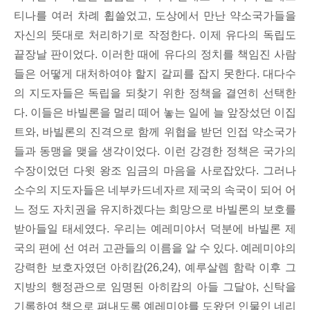
티나를 여러 차례 휩쓸었고, 도상에서 만난 약소국가들을
자신의 뜻대로 처리하기로 작정한다. 이제 유다의 독립도
끝장날 판이었다. 이러한 때에 유다의 정치를 책임진 사람
들은 어떻게 대처하여야 할지 갈피를 잡지 못한다. 대다수
의 지도자들은 독립을 되찾기 위한 정책을 결연히 선택한
다. 이들은 바빌론을 멀리 떼어 놓는 일에 늘 앞장섰던 이집
트와, 바빌론의 진격으로 함께 위협을 받던 인접 약소국가
들과 동맹을 맺을 생각이었다. 이런 강경한 정책은 국가의
수장이었던 다윗 왕조 임금의 마음을 사로잡았다. 그러나
소수의 지도자들은 네부카드네자르 제국의 속국이 되어 어
느 정도 자치권을 유지하겠다는 희망으로 바빌론의 보호를
받아들일 태세였다. 우리는 예레미야서 덕분에 바빌론 제
국의 편에 선 여러 고관들의 이름을 알 수 있다. 예레미야의
강력한 보호자였던 아히캄(26,24), 예루살렘 함락 이후 그
지방의 행정관으로 임명된 아히캄의 아들 그달야, 신탁을
기록하여 책으로 펴내도록 예레미야를 도왔던 인물인 네리