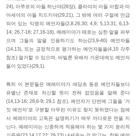
24), 아쭈르의 아들 하난야(28장), 콜라야의 아들 아합과 마
아세야의 아들 치드키야(29,21), 그 밖에 여러 구절에 언급
되어 있는 익명의 예언자들(2,8.26.30; 4,9; 5,13.31; 6,13-
14; 26,7-16; 27,16-18), 예레미야가 때로는 심한 말을 퍼부
으며 그들의 말을 인용하기도 하는(23,9-40) 예언자들
(14,13), 또는 긍정적으로 평가하는 예언자들을(4,10 각주
참조) 열거할 수 있으며, 바빌론 유배자 가운데에도 예언자
들이 있었다(29,1).
특히 이 본문들은 예레미야가 애당초 동료 예언자들보다
유별난 존재로 처신할 뜻이 전혀 없었음을 말해 준다
(14,13-16; 28,6-9; 29,1 참조). 예언자가 단번에 그들을 ‘거
짓 예언자’로 구분할 아무런 이유도 찾지 못하였다는 점에
서 예레미야의 고독은 설명하기가 매우 까다로운 면을 지
닌다. 예레미야는 신중하게 적용해야 하는 몇 가지 윤리적
기준을(23,14.17.22; 29,23) 내세우는 것 말고는, 참된 예언