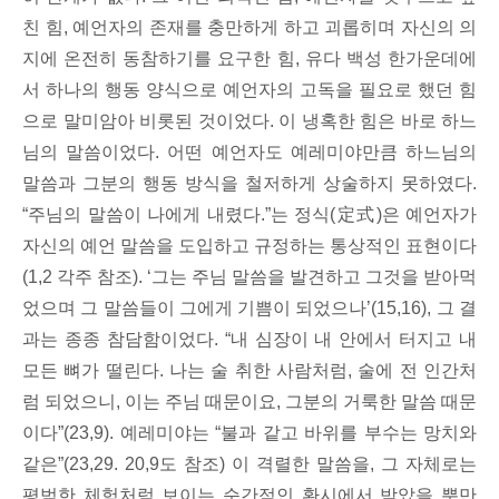
친 힘, 예언자의 존재를 충만하게 하고 괴롭히며 자신의 의
지에 온전히 동참하기를 요구한 힘, 유다 백성 한가운데에
서 하나의 행동 양식으로 예언자의 고독을 필요로 했던 힘
으로 말미암아 비롯된 것이었다. 이 냉혹한 힘은 바로 하느
님의 말씀이었다. 어떤 예언자도 예레미야만큼 하느님의
말씀과 그분의 행동 방식을 철저하게 상술하지 못하였다.
“주님의 말씀이 나에게 내렸다.”는 정식(定式)은 예언자가
자신의 예언 말씀을 도입하고 규정하는 통상적인 표현이다
(1,2 각주 참조). ‘그는 주님 말씀을 발견하고 그것을 받아먹
었으며 그 말씀들이 그에게 기쁨이 되었으나’(15,16), 그 결
과는 종종 참담함이었다. “내 심장이 내 안에서 터지고 내
모든 뼈가 떨린다. 나는 술 취한 사람처럼, 술에 전 인간처
럼 되었으니, 이는 주님 때문이요, 그분의 거룩한 말씀 때문
이다”(23,9). 예레미야는 “불과 같고 바위를 부수는 망치와
같은”(23,29. 20,9도 참조) 이 격렬한 말씀을, 그 자체로는
평범한 체험처럼 보이는 순간적인 환시에서 받았을 뿐만