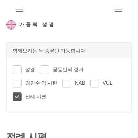
주석성경메뉴
메
가톨릭 성경
함께보기는 두 종류만 가능합니다.
성경
공동번역 성서
최민순 역 시편
NAB
VUL
전례 시편
전례 시편