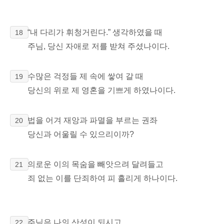
“내 다리가 휘청거린다.” 생각하였을 때
18
주님, 당신 자애로 저를 받쳐 주셨나이다.
수많은 걱정들 제 속에 쌓여 갈 때
19
당신의 위로 제 영혼을 기쁘게 하였나이다.
법을 어겨 재앙과 파멸을 부르는 권좌
20
당신과 어울릴 수 있으리이까?
의로운 이의 목숨을 빼앗으려 달려들고
21
죄 없는 이를 단죄하여 피 흘리게 하나이다.
주님은 나의 산성이 되시고
22