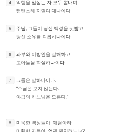
악행을 일삼는 자 모두 뽐내며
4
뻔뻔스레 지껄여 대나이다.
주님, 그들이 당신 백성을 짓밟고
5
당신 소유를 괴롭히나이다.
과부와 이방인을 살해하고
6
고아들을 학살하나이다.
그들은 말하나이다.
7
“주님은 보지 않는다.
야곱의 하느님은 모른다.”
미욱한 백성들아, 깨달아라.
8
미련한 자들아, 언제 깨치려느냐?