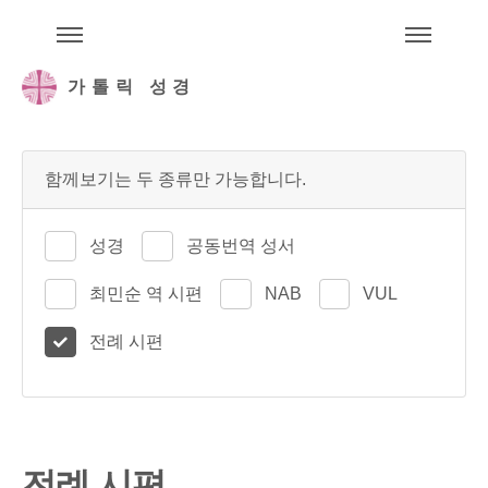
주석성경메뉴
메
가톨릭 성경
함께보기는 두 종류만 가능합니다.
성경
공동번역 성서
최민순 역 시편
NAB
VUL
전례 시편
전례 시편