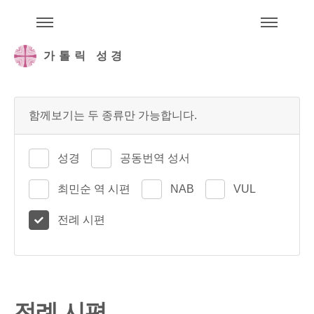
주석성경메뉴
메
가톨릭 성경
함께보기는 두 종류만 가능합니다.
성경
공동번역 성서
최민순 역 시편
NAB
VUL
전례 시편
전례 시편