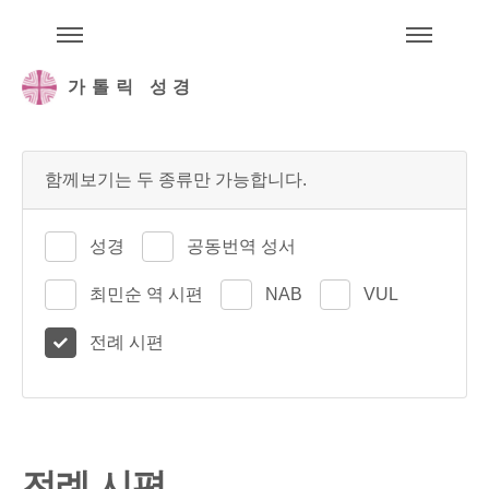
주석성경메뉴
메
가톨릭 성경
함께보기는 두 종류만 가능합니다.
성경
공동번역 성서
최민순 역 시편
NAB
VUL
전례 시편
전례 시편