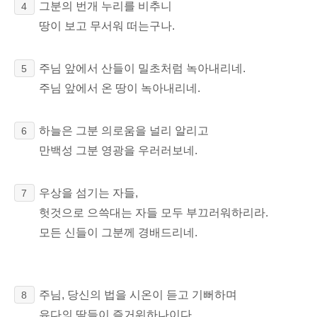
그분의 번개 누리를 비추니
4
땅이 보고 무서워 떠는구나.
주님 앞에서 산들이 밀초처럼 녹아내리네.
5
주님 앞에서 온 땅이 녹아내리네.
하늘은 그분 의로움을 널리 알리고
6
만백성 그분 영광을 우러러보네.
우상을 섬기는 자들,
7
헛것으로 으쓱대는 자들 모두 부끄러워하리라.
모든 신들이 그분께 경배드리네.
주님, 당신의 법을 시온이 듣고 기뻐하며
8
유다의 딸들이 즐거워하나이다.