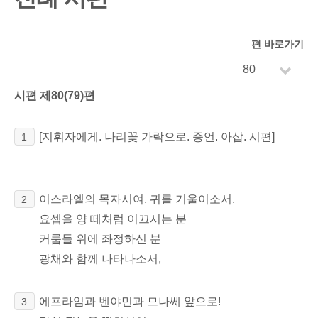
편 바로가기
시편 제80(79)편
[지휘자에게. 나리꽃 가락으로. 증언. 아삽. 시편]
1
이스라엘의 목자시여, 귀를 기울이소서.
2
요셉을 양 떼처럼 이끄시는 분
커룹들 위에 좌정하신 분
광채와 함께 나타나소서,
에프라임과 벤야민과 므나쎄 앞으로!
3