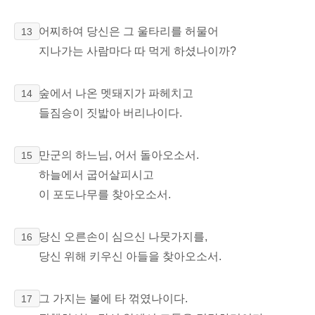
어찌하여 당신은 그 울타리를 허물어
13
지나가는 사람마다 따 먹게 하셨나이까?
숲에서 나온 멧돼지가 파헤치고
14
들짐승이 짓밟아 버리나이다.
만군의 하느님, 어서 돌아오소서.
15
하늘에서 굽어살피시고
이 포도나무를 찾아오소서.
당신 오른손이 심으신 나뭇가지를,
16
당신 위해 키우신 아들을 찾아오소서.
그 가지는 불에 타 꺾였나이다.
17