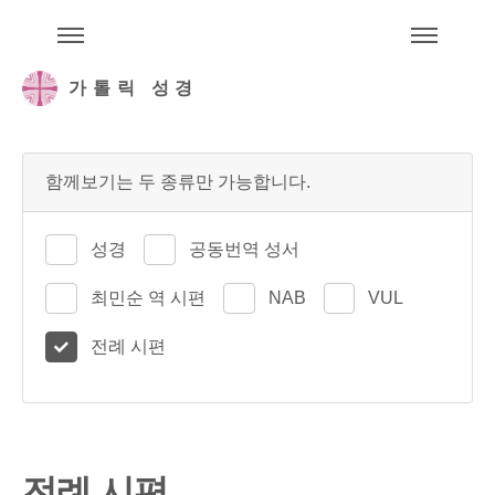
주석성경메뉴
메
가톨릭 성경
함께보기는 두 종류만 가능합니다.
성경
공동번역 성서
최민순 역 시편
NAB
VUL
전례 시편
전례 시편