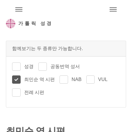
주석성경메뉴
메
가톨릭 성경
함께보기는 두 종류만 가능합니다.
성경
공동번역 성서
최민순 역 시편
NAB
VUL
전례 시편
최민순 역 시편