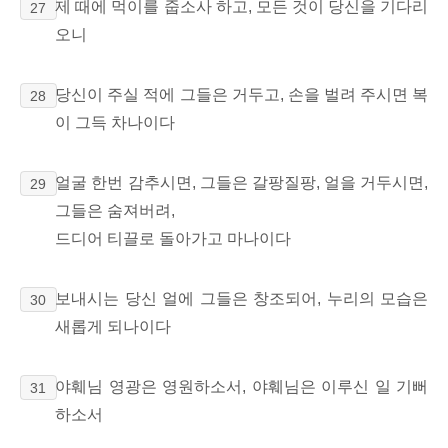
제 때에 먹이를 줍소사 하고, 모든 것이 당신을 기다리
27
오니
당신이 주실 적에 그들은 거두고, 손을 벌려 주시면 복
28
이 그득 차나이다
얼굴 한번 감추시면, 그들은 갈팡질팡, 얼을 거두시면,
29
그들은 숨져버려,
드디어 티끌로 돌아가고 마나이다
보내시는 당신 얼에 그들은 창조되어, 누리의 모습은
30
새롭게 되나이다
야훼님 영광은 영원하소서, 야훼님은 이루신 일 기뻐
31
하소서