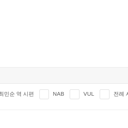
최민순 역 시편
NAB
VUL
전례 