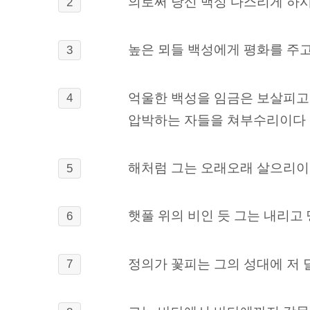
의로써 당신 백성 다스리게 하
2
높은 뫼들 백성에게 평화를 주고
3
억울한 백성을 임금은 보살피고
4
압박하는 자들을 쳐부수리이다
해처럼 그는 오래오래 살으리이
5
햇풀 위의 비인 듯 그는 내리고
6
정의가 꽃피는 그의 성대에 저
7