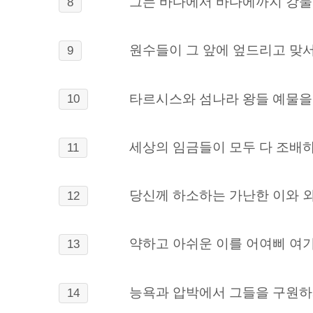
그는 바다에서 바다에까지 강
8
원수들이 그 앞에 엎드리고 맞
9
타르시스와 섬나라 왕들 예물을
10
세상의 임금들이 모두 다 조배
11
당신께 하소하는 가난한 이와 
12
약하고 아쉬운 이를 어여삐 여
13
능욕과 압박에서 그들을 구원하
14