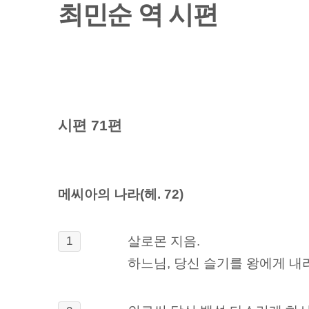
최민순 역 시편
시편 71편
메씨아의 나라(헤. 72)
살로몬 지음.
1
하느님, 당신 슬기를 왕에게 