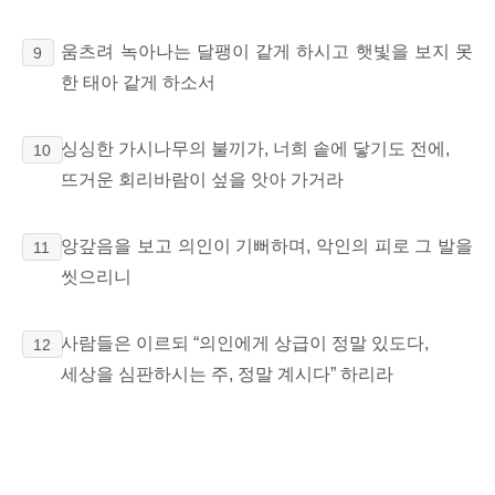
움츠려 녹아나는 달팽이 같게 하시고 햇빛을 보지 못
9
한 태아 같게 하소서
싱싱한 가시나무의 불끼가, 너희 솥에 닿기도 전에,
10
뜨거운 회리바람이 섶을 앗아 가거라
앙갚음을 보고 의인이 기뻐하며, 악인의 피로 그 발을
11
씻으리니
사람들은 이르되 “의인에게 상급이 정말 있도다,
12
세상을 심판하시는 주, 정말 계시다” 하리라