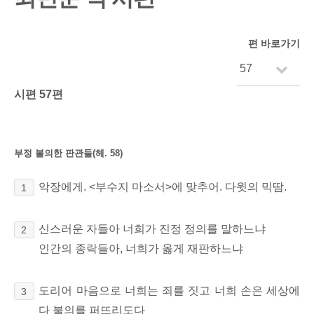
편 바로가기
시편 57편
부정 불의한 판관들(헤. 58)
악장에게. <부수지 마소서>에 맞추어. 다윗의 믹땀.
1
신스러운 자들아 너희가 진정 정의를 말하느냐
2
인간의 종락들아, 너희가 옳게 재판하느냐
도리어 마음으로 너희는 죄를 짓고 너희 손은 세상에
3
다 불의를 퍼뜨리도다