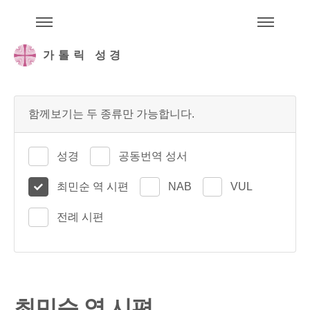
주석성경메뉴
메
가톨릭 성경
함께보기는 두 종류만 가능합니다.
성경
공동번역 성서
최민순 역 시편
NAB
VUL
전례 시편
최민순 역 시편