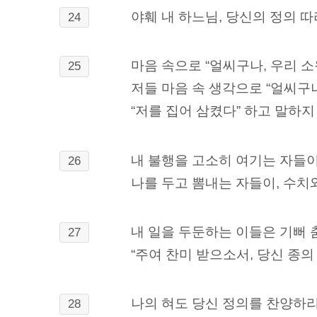
야훼 내 하느님, 당신의 정의 
24
마음 속으로 “얼씨구나, 우리 소
25
저들 마음 속 생각으로 “얼씨구
“저를 집어 삼켰다” 하고 말하
내 불행을 고소히 여기는 자들이
26
나를 두고 뽐내는 자들이, 수치
내 일을 두둔하는 이들은 기뻐 
27
“주여 찬미 받으소서, 당신 종
나의 혀도 당신 정의를 찬양하
28