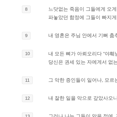
느닷없는 죽음이 그들에게 오게
8
파놓았던 함정에 그들이 빠지게
내 영혼은 주님 안에서 기뻐 
9
내 모든 뼈가 아뢰오리다 “야훼
10
당신은 권세 있는 자에게서 없는
그 악한 증인들이 일어나, 모르
11
내 잘한 일을 악으로 갚았사오니
12
그러나 나는 그들이 앓을 적에,
13