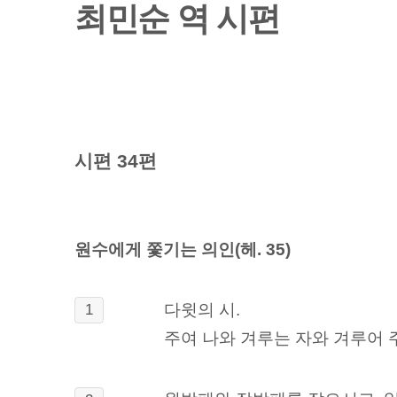
최민순 역 시편
시편 34편
원수에게 쫓기는 의인(헤. 35)
다윗의 시.
1
주여 나와 겨루는 자와 겨루어 