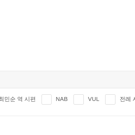
최민순 역 시편
NAB
VUL
전례 