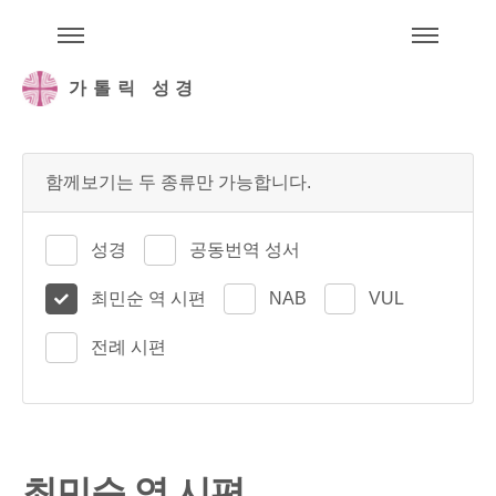
주석성경메뉴
메
가톨릭 성경
함께보기는 두 종류만 가능합니다.
성경
공동번역 성서
최민순 역 시편
NAB
VUL
전례 시편
최민순 역 시편