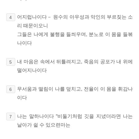
어지럽나이다－ 원수의 아우성과 악인의 부르짖는 소
4
리 때문이오니
그들은 나에게 불행을 들씌우며, 분노로 이 몸을 들볶
나이다
내 마음은 속에서 뒤틀려지고, 죽음의 공포가 내 위에
5
떨어지나이다
무서움과 떨림이 나를 덮치고, 전율이 이 몸을 휘감나
6
이다
나는 말하나이다 “비둘기처럼 깃을 지녔더라면 나는
7
날아가 쉴 수 있으련마는