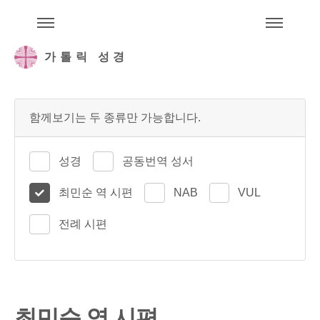
주석성경메뉴
메
가톨릭 성경
함께보기는 두 종류만 가능합니다.
성경
공동번역 성서
최민순 역 시편
NAB
VUL
전례 시편
최민순 역 시편