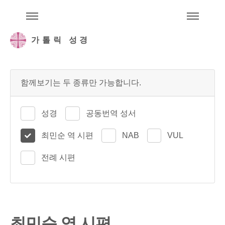
주석성경메뉴
메
가톨릭 성경
함께보기는 두 종류만 가능합니다.
성경
공동번역 성서
최민순 역 시편
NAB
VUL
전례 시편
최민순 역 시편