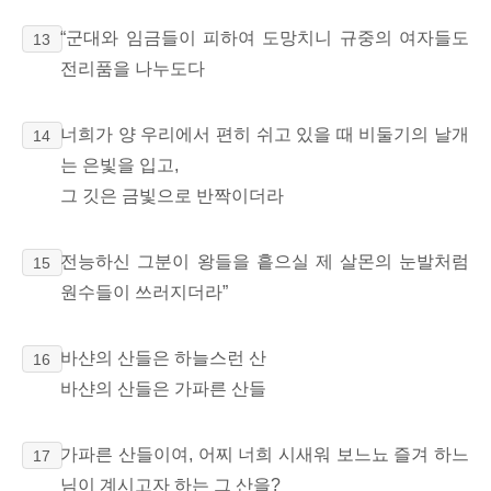
“군대와 임금들이 피하여 도망치니 규중의 여자들도
13
전리품을 나누도다
너희가 양 우리에서 편히 쉬고 있을 때 비둘기의 날개
14
는 은빛을 입고,
그 깃은 금빛으로 반짝이더라
전능하신 그분이 왕들을 흩으실 제 살몬의 눈발처럼
15
원수들이 쓰러지더라”
바샨의 산들은 하늘스런 산
16
바샨의 산들은 가파른 산들
가파른 산들이여, 어찌 너희 시새워 보느뇨 즐겨 하느
17
님이 계시고자 하는 그 산을?