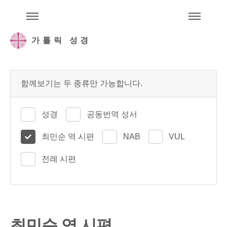
주석성경메뉴
메
가톨릭 성경
함께보기는 두 종류만 가능합니다.
성경
공동번역 성서
최민순 역 시편
NAB
VUL
전례 시편
최민순 역 시편