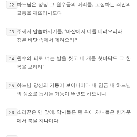
하느님은 정녕 그 원수들의 머리를, 고집하는 죄인의
22
골통을 깨뜨리시도다
주께서 말씀하시기를, “바샨에서 너를 데려오리라
23
깊은 바닷 속에서 데려오리라
원수의 피로 너는 발을 씻고 네 개들 혓바닥도 그 한
24
몫을 보리라”
하느님 당신의 거동이 보이나이다 내 임금 내 하느님
25
의 성소로 듭시는 거동이 뚜렷도 하오시니,
소리꾼은 맨 앞에, 악사들은 맨 뒤에 처녀들은 한가운
26
데서 북을 치나이다