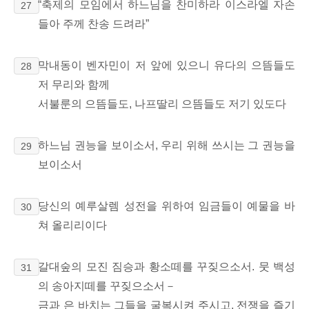
“축제의 모임에서 하느님을 찬미하라 이스라엘 자손
27
들아 주께 찬송 드려라”
막내동이 벤자민이 저 앞에 있으니 유다의 으뜸들도
28
저 무리와 함께
서불룬의 으뜸들도, 나프딸리 으뜸들도 저기 있도다
하느님 권능을 보이소서, 우리 위해 쓰시는 그 권능을
29
보이소서
당신의 예루살렘 성전을 위하여 임금들이 예물을 바
30
쳐 올리리이다
갈대숲의 모진 짐승과 황소떼를 꾸짖으소서. 뭇 백성
31
의 송아지떼를 꾸짖으소서－
금과 은 바치는 그들을 굴복시켜 주시고, 전쟁을 즐기