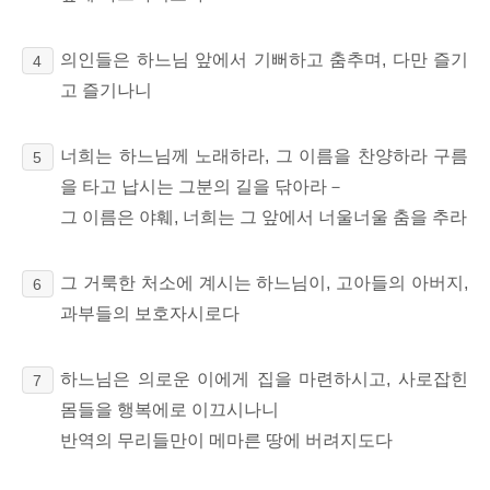
의인들은 하느님 앞에서 기뻐하고 춤추며, 다만 즐기
4
고 즐기나니
너희는 하느님께 노래하라, 그 이름을 찬양하라 구름
5
을 타고 납시는 그분의 길을 닦아라－
그 이름은 야훼, 너희는 그 앞에서 너울너울 춤을 추라
그 거룩한 처소에 계시는 하느님이, 고아들의 아버지,
6
과부들의 보호자시로다
하느님은 의로운 이에게 집을 마련하시고, 사로잡힌
7
몸들을 행복에로 이끄시나니
반역의 무리들만이 메마른 땅에 버려지도다