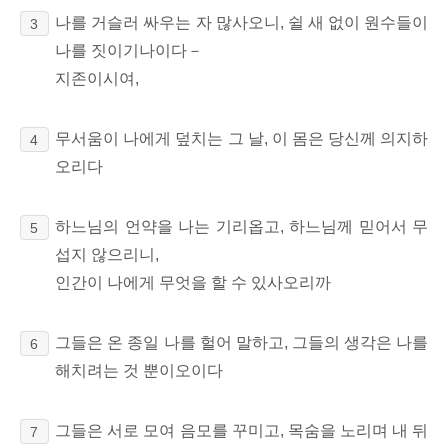
나를 거슬러 싸우는 자 많사오니, 쉴 새 없이 원수들이
3
나를 짓이기나이다－
지존이시여,
무서움이 나에게 덮치는 그 날, 이 몸은 당신께 의지하
4
오리다
하느님의 언약을 나는 기리옵고, 하느님께 믿어서 무
5
섭지 않으리니,
인간이 나에게 무엇을 할 수 있사오리까
그들은 온 종일 나를 헐어 말하고, 그들의 생각은 나를
6
해치려는 것 뿐이오이다
그들은 서로 모여 음모를 꾸미고, 목숨을 노리며 내 뒤
7