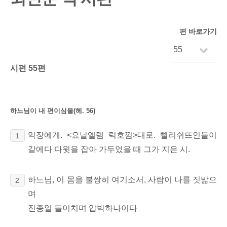
편 바로가기
시편 55편
하느님이 내 편이심을(헤. 56)
악장에게. <요날엘렘 럭호낌>대로. 삘리쉬뜨인들이
1
같에다 다윗을 잡아 가두었을 때 그가 지은 시.
하느님, 이 몸을 불쌍히 여기소서, 사람이 나를 짓밟으
2
며
진종일 들이치며 압박하나이다