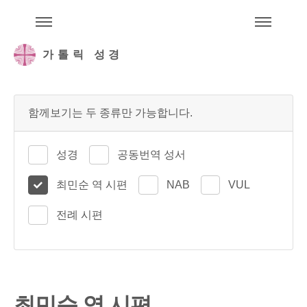
주석성경메뉴
메
가톨릭 성경
함께보기는 두 종류만 가능합니다.
성경
공동번역 성서
최민순 역 시편
NAB
VUL
전례 시편
최민순 역 시편